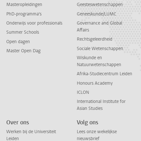
Masteropleidingen
Geesteswetenschappen
PhD-programma's
Geneeskunde/LUMC
Onderwijs voor professionals
Governance and Global
Affairs
Summer Schools
Rechtsgeleerdheid
Open dagen
Sociale Wetenschappen
Master Open Dag
Wiskunde en
Natuurwetenschappen
Afrika-Studiecentrum Leiden
Honours Academy
ICLON
International Institute for
Asian Studies
Over ons
Volg ons
Werken bij de Universiteit
Lees onze wekelijkse
Leiden
nieuwsbrief