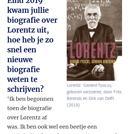
Eind 2019
kwam jullie
biografie over
Lorentz uit,
hoe heb je zo
snel een
nieuwe
biografie
weten te
Lorentz. Gevierd fysicus,
schrijven?
geboren verzoener, door Frits
‘Ik ben begonnen
Berends en Dirk van Delft
(2019)
toen de biografie
over Lorentz af
was. Ik ben ook wel een beetje een