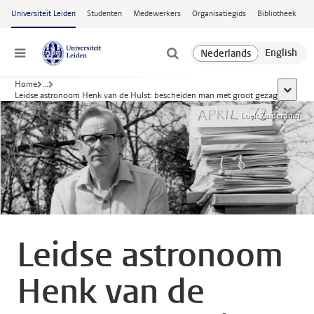
Ga naar hoofdinhoud
Universiteit Leiden
Studenten
Medewerkers
Organisatiegids
Bibliotheek
Menu
Home
...
toon all
Leidse astronoom Henk van de Hulst: bescheiden man met groot gezag
Loek Zuiderduin
Leidse astronoom
Henk van de