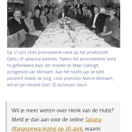
Op 17 juni 1946 promoveerde Henk op het proefschrift
Optics of spherical particles. Tijdens het promotiediner werd
hij geflankeerd door zijn moeder en Miep Coelingh,
echtgenote van Minnaert. Aan het hoofd van de tafel
paranimf Dedde de Jong. Links promotor Marcel Minnaert,
Wil en Jan Hendrik Oort. © Jochmann Disco
Wil je meer weten over Henk van de Hulst?
Meld je dan aan voor de online
Tatiana
Afanassjewa-lezing op 30 april
, waarin