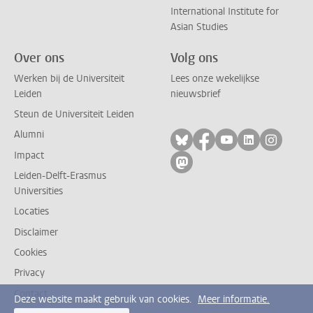
International Institute for
Asian Studies
Over ons
Volg ons
Werken bij de Universiteit
Lees onze wekelijkse
Leiden
nieuwsbrief
Steun de Universiteit Leiden
Alumni
Volg ons op bluesky
Volg ons op facebo
Volg ons op yo
Volg ons op
Volg on
Impact
Volg ons op mastodon
Leiden-Delft-Erasmus
Universities
Locaties
Disclaimer
Cookies
Privacy
Contact
Deze website maakt gebruik van cookies.
Meer informatie.