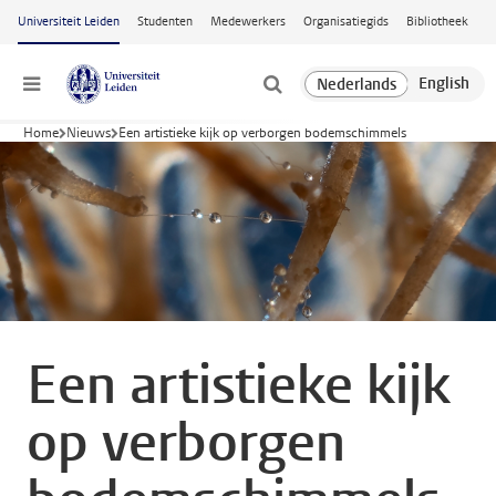
Ga naar hoofdinhoud
Universiteit Leiden
Studenten
Medewerkers
Organisatiegids
Bibliotheek
Menu
Home
Nieuws
Een artistieke kijk op verborgen bodemschimmels
Een artistieke kijk
op verborgen