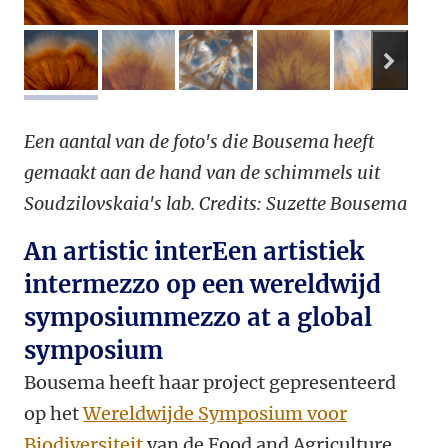
volge
afbeelding 1
afbeelding 2
afbeelding 3
afbeelding 4
afbeeldi
Een aantal van de foto's die Bousema heeft
gemaakt aan de hand van de schimmels uit
Soudzilovskaia's lab. Credits: Suzette Bousema
An artistic interEen artistiek
intermezzo op een wereldwijd
symposiummezzo at a global
symposium
Bousema heeft haar project gepresenteerd
op het
Wereldwijde Symposium voor
Biodiversiteit
van de Food and Agriculture