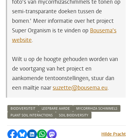
foto’s van mycorrhizaschimmels te tonen op
semi-transparante doeken tussen de
bomen.’ Meer informatie over het project
Super Organism is te vinden op
Bousema’s
website
.
Wilt u op de hoogte gehouden worden van
de voortgang van het project en
aankomende tentoonstellingen, stuur dan
een mailtje naar
suzette@bousema.eu
.
BIODIVERSITEIT
LEEFBARE AARDE
MYCORRHIZA SCHIMMELS
PLANT SOIL INTERACTIONS
SOIL BIODIVERSITY
Delen op Facebook
Delen via Bluesky
Delen op LinkedIn
Delen via WhatsApp
Delen via Mastodon
HIlde Pracht