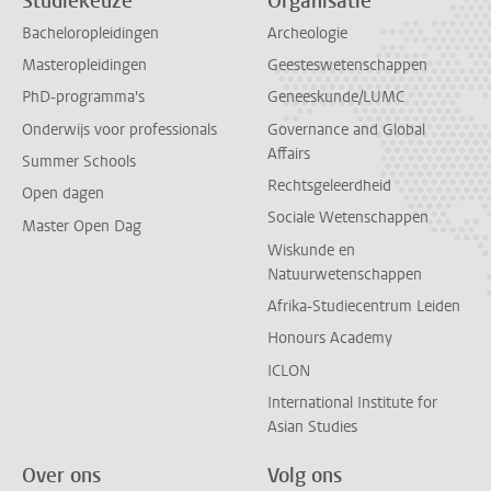
Studiekeuze
Organisatie
Bacheloropleidingen
Archeologie
Masteropleidingen
Geesteswetenschappen
PhD-programma's
Geneeskunde/LUMC
Onderwijs voor professionals
Governance and Global
Affairs
Summer Schools
Rechtsgeleerdheid
Open dagen
Sociale Wetenschappen
Master Open Dag
Wiskunde en
Natuurwetenschappen
Afrika-Studiecentrum Leiden
Honours Academy
ICLON
International Institute for
Asian Studies
Over ons
Volg ons