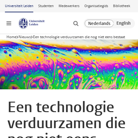
Ga naar hoofdinhoud
Universiteit Leiden
Studenten
Medewerkers
Organisatiegids
Bibliotheek
Menu
Home
Nieuws
Een technologie verduurzamen die nog niet eens bestaat
Een technologie
verduurzamen die