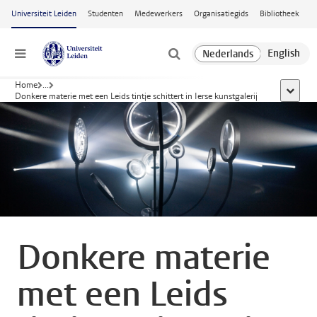
Ga naar hoofdinhoud
Universiteit Leiden
Studenten
Medewerkers
Organisatiegids
Bibliotheek
Menu
Home
...
toon all
Donkere materie met een Leids tintje schittert in Ierse kunstgalerij
Donkere materie
met een Leids