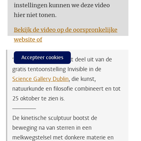
instellingen kunnen we deze video
hier niet tonen.
Bekijk de video op de oorspronkelijke
website of
Accepteer cookies
‘Dark Distortions’ maakt deel uit van de
gratis tentoonstelling Invisible in de
Science Gallery Dublin
, die kunst,
natuurkunde en filosofie combineert en tot
25 oktober te zien is.
—————
De kinetische sculptuur bootst de
beweging na van sterren in een
melkwegstelsel met donkere materie en