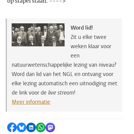
op stapel staan. ---->
Word lid!
Zit u elke twee
weken klaar voor
een
natuurwetenschappelijke lezing van niveau?
Word dan lid van het NGL en ontvang voor
elke lezing automatisch een uitnodiging met
de link voor de
live stream
!
Meer informatie
Delen op Facebook
Delen via Bluesky
Delen op LinkedIn
Delen via WhatsApp
Delen via Mastodon