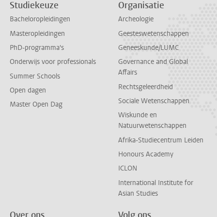
Studiekeuze
Organisatie
Bacheloropleidingen
Archeologie
Masteropleidingen
Geesteswetenschappen
PhD-programma's
Geneeskunde/LUMC
Onderwijs voor professionals
Governance and Global
Affairs
Summer Schools
Rechtsgeleerdheid
Open dagen
Sociale Wetenschappen
Master Open Dag
Wiskunde en
Natuurwetenschappen
Afrika-Studiecentrum Leiden
Honours Academy
ICLON
International Institute for
Asian Studies
Over ons
Volg ons