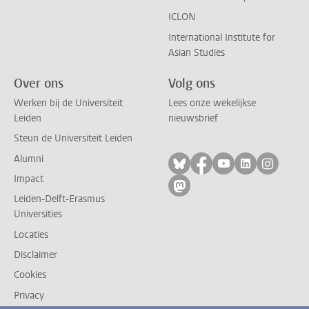
ICLON
International Institute for
Asian Studies
Over ons
Volg ons
Werken bij de Universiteit
Lees onze wekelijkse
Leiden
nieuwsbrief
Steun de Universiteit Leiden
Alumni
Volg ons op bluesky
Volg ons op facebo
Volg ons op yo
Volg ons op
Volg on
Impact
Volg ons op mastodon
Leiden-Delft-Erasmus
Universities
Locaties
Disclaimer
Cookies
Privacy