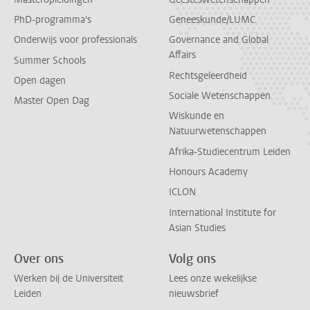
PhD-programma's
Geneeskunde/LUMC
Onderwijs voor professionals
Governance and Global
Affairs
Summer Schools
Rechtsgeleerdheid
Open dagen
Sociale Wetenschappen
Master Open Dag
Wiskunde en
Natuurwetenschappen
Afrika-Studiecentrum Leiden
Honours Academy
ICLON
International Institute for
Asian Studies
Over ons
Volg ons
Werken bij de Universiteit
Lees onze wekelijkse
Leiden
nieuwsbrief