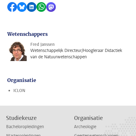
Delen op Facebook
Delen via Bluesky
Delen op LinkedIn
Delen via WhatsApp
Delen via Mastodon
Wetenschappers
Fred Janssen
Wetenschappelijk Directeur/Hoogleraar Didactiek
van de Natuurwetenschappen
Organisatie
ICLON
Studiekeuze
Organisatie
Bacheloropleidingen
Archeologie
Masteropleidingen
Geesteswetenschappen