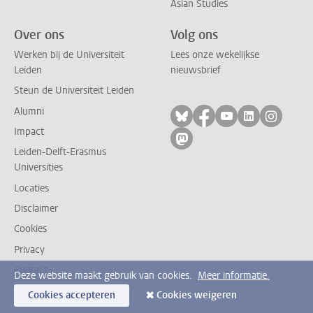
Asian Studies
Over ons
Volg ons
Werken bij de Universiteit
Lees onze wekelijkse
Leiden
nieuwsbrief
Steun de Universiteit Leiden
Alumni
Volg ons op bluesky
Volg ons op facebo
Volg ons op yo
Volg ons op
Volg on
Impact
Volg ons op mastodon
Leiden-Delft-Erasmus
Universities
Locaties
Disclaimer
Cookies
Privacy
Contact
Deze website maakt gebruik van cookies.
Meer informatie.
Cookies accepteren
Cookies weigeren