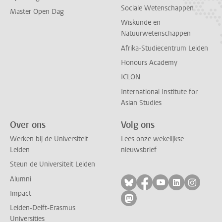
Sociale Wetenschappen
Master Open Dag
Wiskunde en
Natuurwetenschappen
Afrika-Studiecentrum Leiden
Honours Academy
ICLON
International Institute for
Asian Studies
Over ons
Volg ons
Werken bij de Universiteit
Lees onze wekelijkse
Leiden
nieuwsbrief
Steun de Universiteit Leiden
Alumni
Volg ons op bluesky
Volg ons op facebo
Volg ons op yo
Volg ons op
Volg on
Impact
Volg ons op mastodon
Leiden-Delft-Erasmus
Universities