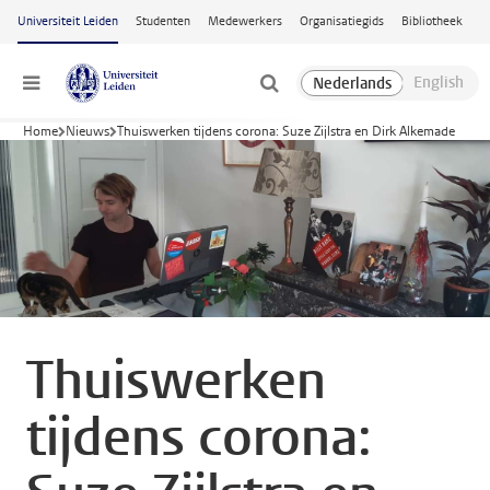
Ga naar hoofdinhoud
Universiteit Leiden
Studenten
Medewerkers
Organisatiegids
Bibliotheek
Menu
Home
Nieuws
Thuiswerken tijdens corona: Suze Zijlstra en Dirk Alkemade
Thuiswerken
tijdens corona: