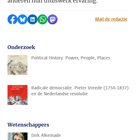
anderen hun thuiswerk ervaring.
Delen op Facebook
Delen via Bluesky
Delen op LinkedIn
Delen via WhatsApp
Delen via Mastodon
Mail de redactie
Onderzoek
Political History: Power, People, Places
Radicale democratie. Pieter Vreede (1750-1837)
en de Nederlandse revolutie
Wetenschappers
Dirk Alkemade