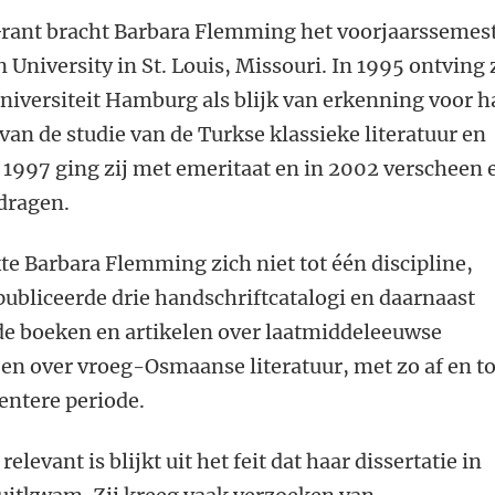
Grant bracht Barbara Flemming het voorjaarssemes
University in St. Louis, Missouri. In 1995 ontving z
niversiteit Hamburg als blijk van erkenning voor h
van de studie van de Turkse klassieke literatuur en
n 1997 ging zij met emeritaat en in 2002 verscheen 
edragen.
e Barbara Flemming zich niet tot één discipline,
 publiceerde drie handschriftcatalogi en daarnaast
e boeken en artikelen over laatmiddeleeuwse
en over vroeg-Osmaanse literatuur, met zo af en t
centere periode.
levant is blijkt uit het feit dat haar dissertatie in