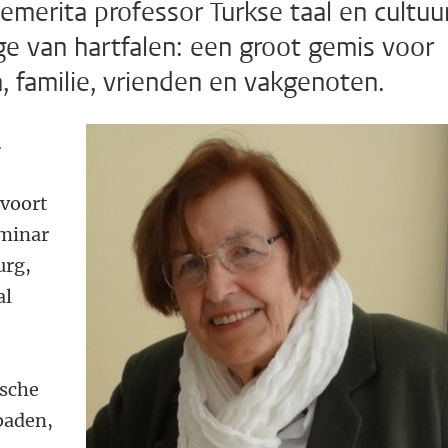
merita professor Turkse taal en cultuu
e van hartfalen: een groot gemis voor
a, familie, vrienden en vakgenoten.
n
voort
eminar
urg,
al
kische
baden,