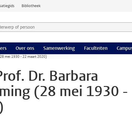
satiegids
Bibliotheek
derwerp of persoon en selecteer categorie
ers
Over ons
Samenwerking
Faculteiten
Campus
(28 mei 1930 - 22 maart 2020)
rof. Dr. Barbara
ming (28 mei 1930 -
)