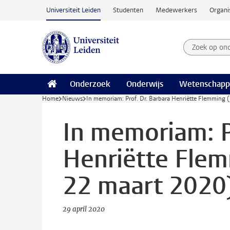
Ga naar hoofdinhoud
Universiteit Leiden
Studenten
Medewerkers
Organi
Zoek op on
Zoekterm
Onderzoek
Onderwijs
Wetenschapp
Home
Nieuws
In memoriam: Prof. Dr. Barbara Henriëtte Flemming 
In memoriam: P
Henriëtte Flem
22 maart 2020
29 april 2020