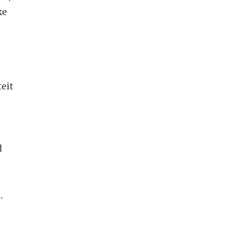
ke
eit
d
.