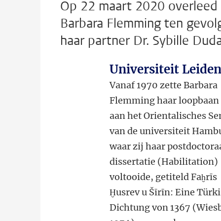
Op 22 maart 2020 overleed e
Barbara Flemming ten gevolg
haar partner Dr. Sybille Dud
Universiteit Leide
Vanaf 1970 zette Barbara
Flemming haar loopbaan 
aan het Orientalisches S
van de universiteit Hamb
waar zij haar postdoctora
dissertatie (Habilitation)
voltooide, getiteld Faḫrı̄s
Ḫusrev u Šı̄rı̄n: Eine Tür
Dichtung von 1367 (Wies