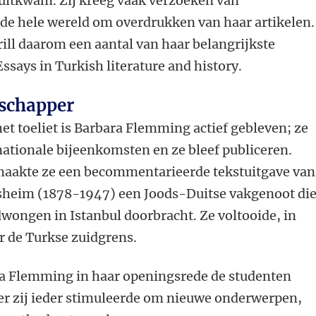
 uitkwam. Zij kreeg vaak verzoeken van
de hele wereld om overdrukken van haar artikelen.
rill daarom een aantal van haar belangrijkste
ssays in Turkish literature and history.
schapper
t toeliet is Barbara Flemming actief gebleven; ze
ationale bijeenkomsten en ze bleef publiceren.
aakte ze een becommentarieerde tekstuitgave van
sheim (1878-1947) een Joods-Duitse vakgenoot di
dwongen in Istanbul doorbracht. Ze voltooide, in
r de Turkse zuidgrens.
a Flemming in haar openingsrede de studenten
er zij ieder stimuleerde om nieuwe onderwerpen,