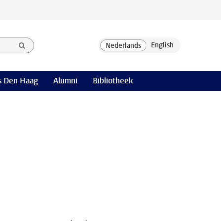
 Den Haag
Alumni
Bibliotheek