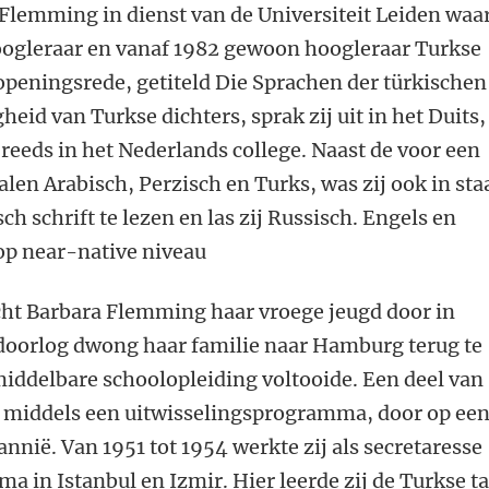
Flemming in dienst van de Universiteit Leiden waa
oogleraar en vanaf 1982 gewoon hoogleraar Turkse
 openingsrede, getiteld Die Sprachen der türkischen
heid van Turkse dichters, sprak zij uit in het Duits,
j reeds in het Nederlands college. Naast de voor een
talen Arabisch, Perzisch en Turks, was zij ook in sta
ch schrift te lezen en las zij Russisch. Engels en
op near-native niveau
ht Barbara Flemming haar vroege jeugd door in
doorlog dwong haar familie naar Hamburg terug te
middelbare schoolopleiding voltooide. Een deel van
j, middels een uitwisselingsprogramma, door op ee
nnië. Van 1951 tot 1954 werkte zij als secretaresse
a in Istanbul en Izmir. Hier leerde zij de Turkse ta