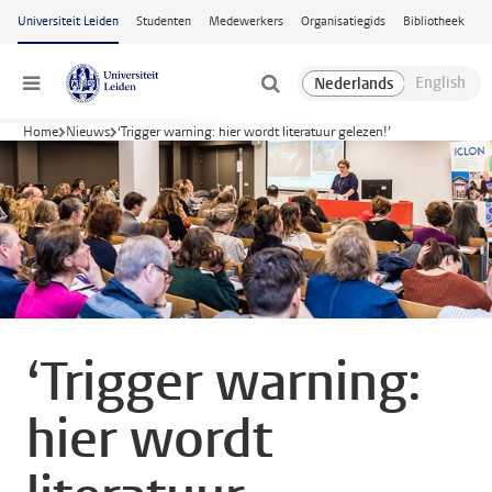
Ga naar hoofdinhoud
Universiteit Leiden
Studenten
Medewerkers
Organisatiegids
Bibliotheek
Menu
Home
Nieuws
‘Trigger warning: hier wordt literatuur gelezen!’
‘Trigger warning:
hier wordt