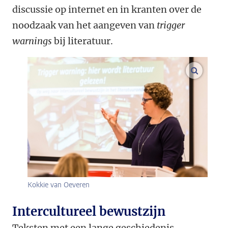
discussie op internet en in kranten over de
noodzaak van het aangeven van
trigger
warnings
bij literatuur.
vergroo
Kokkie van Oeveren
Intercultureel bewustzijn
Teksten met een lange geschiedenis