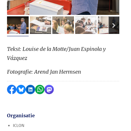
volge
afbeelding 1
afbeelding 2
afbeelding 3
afbeelding 4
afbeeldi
Tekst: Louise de la Motte/Juan Espinola y
Vázquez
Fotografie: Arend Jan Hermsen
Delen op Facebook
Delen via Bluesky
Delen op LinkedIn
Delen via WhatsApp
Delen via Mastodon
Organisatie
ICLON