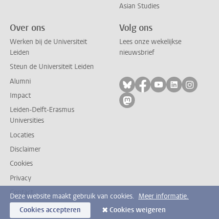
Asian Studies
Over ons
Volg ons
Werken bij de Universiteit
Lees onze wekelijkse
Leiden
nieuwsbrief
Steun de Universiteit Leiden
Alumni
Volg ons op bluesky
Volg ons op facebo
Volg ons op yo
Volg ons op
Volg on
Impact
Volg ons op mastodon
Leiden-Delft-Erasmus
Universities
Locaties
Disclaimer
Cookies
Privacy
Contact
Deze website maakt gebruik van cookies.
Meer informatie.
Cookies accepteren
Cookies weigeren