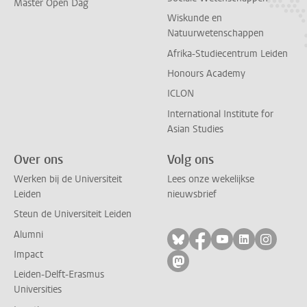
Master Open Dag
Wiskunde en
Natuurwetenschappen
Afrika-Studiecentrum Leiden
Honours Academy
ICLON
International Institute for
Asian Studies
Over ons
Volg ons
Werken bij de Universiteit
Lees onze wekelijkse
Leiden
nieuwsbrief
Steun de Universiteit Leiden
Alumni
Volg ons op bluesky
Volg ons op facebo
Volg ons op yo
Volg ons op
Volg on
Impact
Volg ons op mastodon
Leiden-Delft-Erasmus
Universities