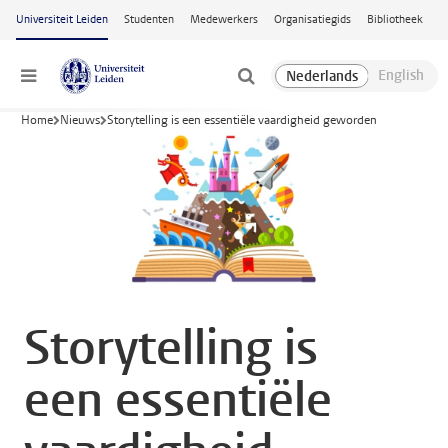
Ga naar hoofdinhoud
Universiteit Leiden
Studenten
Medewerkers
Organisatiegids
Bibliotheek
Menu
Home
Nieuws
Storytelling is een essentiële vaardigheid geworden
Storytelling is
een essentiële