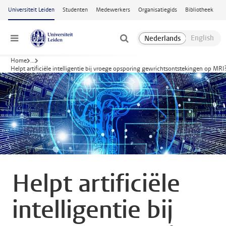
Ga naar hoofdinhoud
Universiteit Leiden
Studenten
Medewerkers
Organisatiegids
Bibliotheek
Menu
Home
...
Helpt artificiële intelligentie bij vroege opsporing gewrichtsontstekingen op MRI
Helpt artificiële
intelligentie bij