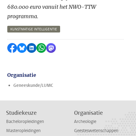
680.000 euro vanuit het NWO-TTW
programma.
KUNSTMATIGE INTELLIGENTIE
Delen op Facebook
Delen via Bluesky
Delen op LinkedIn
Delen via WhatsApp
Delen via Mastodon
Organisatie
Geneeskunde/LUMC
Studiekeuze
Organisatie
Bacheloropleidingen
Archeologie
Masteropleidingen
Geesteswetenschappen