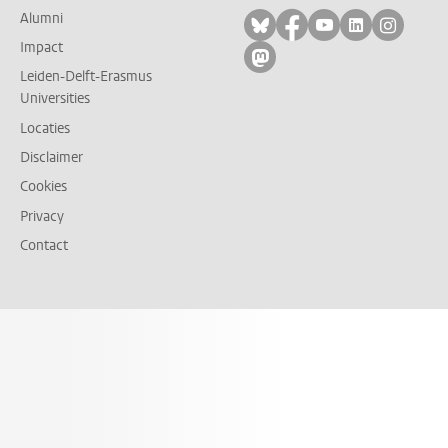
Alumni
Volg ons op bluesky
Volg ons op facebo
Volg ons op yo
Volg ons op
Volg on
Impact
Volg ons op mastodon
Leiden-Delft-Erasmus
Universities
Locaties
Disclaimer
Cookies
Privacy
Contact