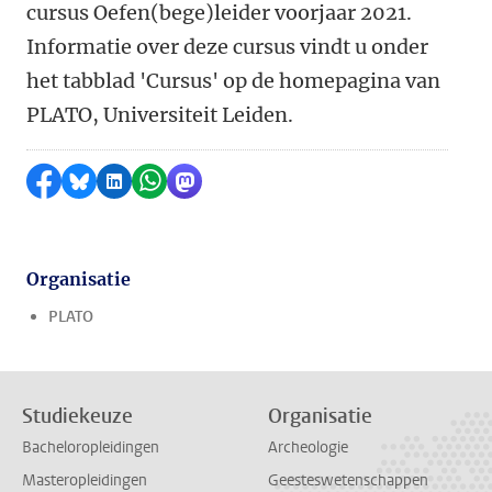
cursus Oefen(bege)leider voorjaar 2021.
Informatie over deze cursus vindt u onder
het tabblad 'Cursus' op de homepagina van
PLATO, Universiteit Leiden.
Delen op Facebook
Delen via Bluesky
Delen op LinkedIn
Delen via WhatsApp
Delen via Mastodon
Organisatie
PLATO
Studiekeuze
Organisatie
Bacheloropleidingen
Archeologie
Masteropleidingen
Geesteswetenschappen