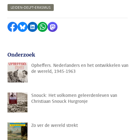
LEIDEN-DELFT-ERASMUS
Delen op Facebook
Delen via Bluesky
Delen op LinkedIn
Delen via WhatsApp
Delen via Mastodon
Onderzoek
Opheffers. Nederlanders en het ontwikkelen van
de wereld, 1945-1963
Snouck: Het volkomen geleerdenleven van
Christiaan Snouck Hurgronje
Zo ver de wereld strekt