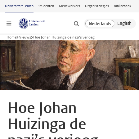
Ga naar hoofdinhoud
Universiteit Leiden
Studenten
Medewerkers
Organisatiegids
Bibliotheek
Menu
Home
Nieuws
Hoe Johan Huizinga de nazi’s verjoeg
Hoe Johan
Huizinga de