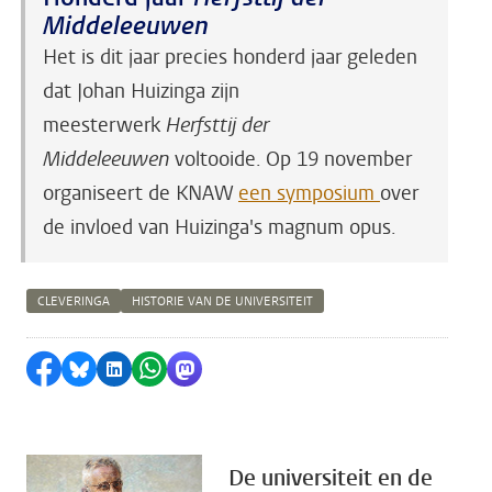
Middeleeuwen
Het is dit jaar precies honderd jaar geleden
dat Johan Huizinga
zijn
meesterwerk
Herfsttij der
Middeleeuwen
voltooide. Op 19 november
organiseert de KNAW
een symposium
over
de invloed van Huizinga's magnum opus.
CLEVERINGA
HISTORIE VAN DE UNIVERSITEIT
Delen op Facebook
Delen via Bluesky
Delen op LinkedIn
Delen via WhatsApp
Delen via Mastodon
De universiteit en de