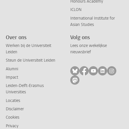
Honours Academy
ICLON
International Institute for
Asian Studies
Over ons
Volg ons
Werken bij de Universiteit
Lees onze wekelijkse
Leiden
nieuwsbrief
Steun de Universiteit Leiden
Alumni
Volg ons op bluesky
Volg ons op facebo
Volg ons op yo
Volg ons op
Volg on
Impact
Volg ons op mastodon
Leiden-Delft-Erasmus
Universities
Locaties
Disclaimer
Cookies
Privacy