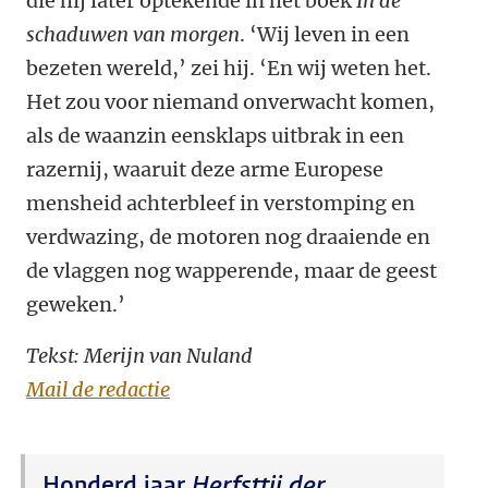
die hij later optekende in het boek
In de
schaduwen van morgen
. ‘Wij leven in een
bezeten wereld,’ zei hij. ‘En wij weten het.
Het zou voor niemand onverwacht komen,
als de waanzin eensklaps uitbrak in een
razernij, waaruit deze arme Europese
mensheid achterbleef in verstomping en
verdwazing, de motoren nog draaiende en
de vlaggen nog wapperende, maar de geest
geweken.’
Tekst: Merijn van Nuland
Mail de redactie
Honderd jaar
Herfsttij der