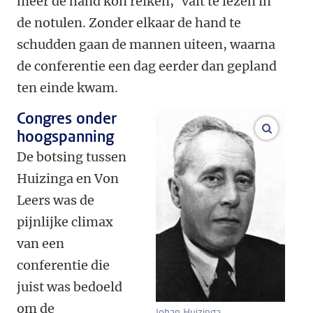
meer de hand kon reiken,’ valt te lezen in
de notulen. Zonder elkaar de hand te
schudden gaan de mannen uiteen, waarna
de conferentie een dag eerder dan gepland
ten einde kwam.
Congres onder
vergroo
hoogspanning
De botsing tussen
Huizinga en Von
Leers was de
pijnlijke climax
van een
conferentie die
juist was bedoeld
om de
Johan Huizinga