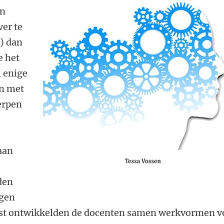
en
ver te
n) dan
e het
l enige
n met
erpen
aan
den
ngen
st ontwikkelden de docenten samen werkvormen v