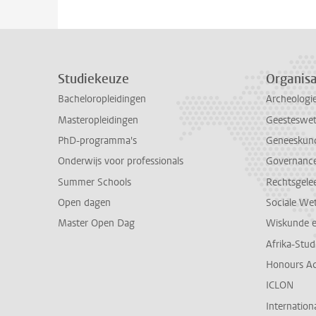
Studiekeuze
Organisa
Bacheloropleidingen
Archeologi
Masteropleidingen
Geesteswe
PhD-programma's
Geneeskun
Onderwijs voor professionals
Governance 
Summer Schools
Rechtsgele
Open dagen
Sociale We
Master Open Dag
Wiskunde 
Afrika-Stu
Honours A
ICLON
Internationa