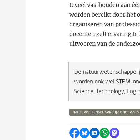
teveel vasthouden aan één
worden bereikt door het 
organiseren van professi
docenten zelf ervaring te
uitvoeren van de onderzo
De natuurwetenschappelij
worden ook wel STEM-onde
Science, Technology, Engi
NATUURWETENSCHAPPELIJK ONDERWIJS
Delen op Facebook
Delen via Bluesky
Delen op LinkedI
Delen via Wh
Delen via