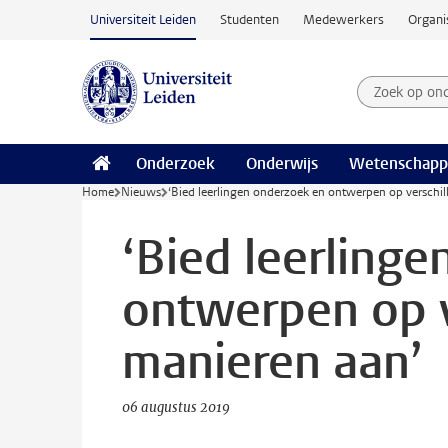
Ga naar hoofdinhoud
Universiteit Leiden
Studenten
Medewerkers
Organi
Zoek op on
Zoekterm
Onderzoek
Onderwijs
Wetenschapp
Home
Nieuws
‘Bied leerlingen onderzoek en ontwerpen op verschil
‘Bied leerling
ontwerpen op v
manieren aan’
06 augustus 2019