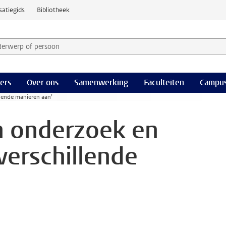
satiegids
Bibliotheek
derwerp of persoon en selecteer categorie
ers
Over ons
Samenwerking
Faculteiten
Campus
lende manieren aan’
en onderzoek en
erschillende