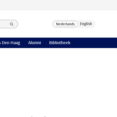
 Den Haag
Alumni
Bibliotheek