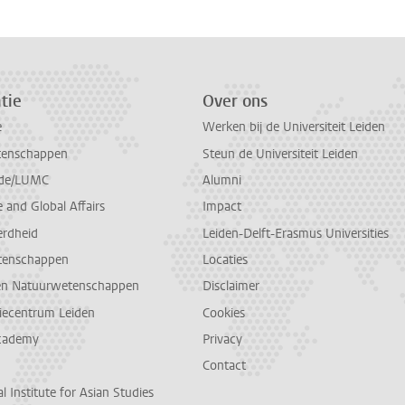
tie
Over ons
e
Werken bij de Universiteit Leiden
tenschappen
Steun de Universiteit Leiden
de/LUMC
Alumni
and Global Affairs
Impact
erdheid
Leiden-Delft-Erasmus Universities
tenschappen
Locaties
en Natuurwetenschappen
Disclaimer
diecentrum Leiden
Cookies
cademy
Privacy
Contact
l Institute for Asian Studies