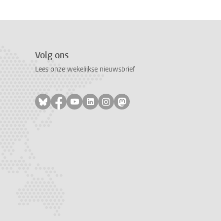
Volg ons
Lees onze wekelijkse nieuwsbrief
Volg ons op bluesky
Volg ons op facebook
Volg ons op youtube
Volg ons op linkedin
Volg ons op instagram
Volg ons op mastodon