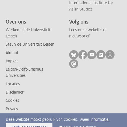
International Institute for
Asian Studies
Over ons
Volg ons
Werken bij de Universiteit
Lees onze wekelijkse
Leiden
nieuwsbrief
Steun de Universiteit Leiden
Alumni
Volg ons op bluesky
Volg ons op facebo
Volg ons op yo
Volg ons op
Volg on
Impact
Volg ons op mastodon
Leiden-Delft-Erasmus
Universities
Locaties
Disclaimer
Cookies
Privacy
Contact
Deze website maakt gebruik van cookies.
Meer informatie.