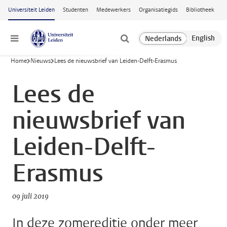
Ga naar hoofdinhoud
Universiteit Leiden
Studenten
Medewerkers
Organisatiegids
Bibliotheek
Menu
Home
Nieuws
Lees de nieuwsbrief van Leiden-Delft-Erasmus
Lees de
nieuwsbrief van
Leiden-Delft-
Erasmus
09 juli 2019
In deze zomereditie onder meer