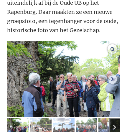
uiteindelijk af bij de Oude UB op het
Rapenburg. Daar maakten ze een nieuwe
groepsfoto, een tegenhanger voor de oude,
historische foto van het Gezelschap.
vergroo
volgend
volge
afbeelding 1
afbeelding 2
afbeelding 3
afbeelding 4
afbeeldi