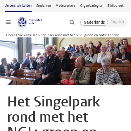
Ga naar hoofdinhoud
Universiteit Leiden
Studenten
Medewerkers
Organisatiegids
Bibliotheek
Menu
Home
Nieuws
Het Singelpark rond met het NGL: groen en ontspannend
Het Singelpark
rond met het