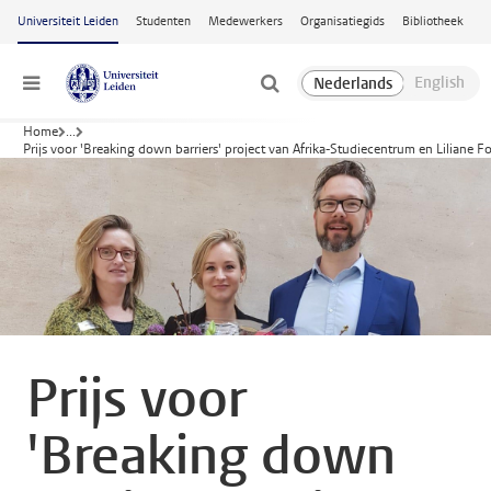
Ga naar hoofdinhoud
Universiteit Leiden
Studenten
Medewerkers
Organisatiegids
Bibliotheek
Menu
Home
...
Prijs voor 'Breaking down barriers' project van Afrika-Studiecentrum en Liliane F
Prijs voor
'Breaking down