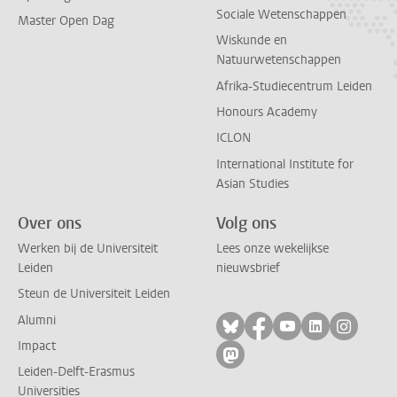
Sociale Wetenschappen
Master Open Dag
Wiskunde en
Natuurwetenschappen
Afrika-Studiecentrum Leiden
Honours Academy
ICLON
International Institute for
Asian Studies
Over ons
Volg ons
Werken bij de Universiteit
Lees onze wekelijkse
Leiden
nieuwsbrief
Steun de Universiteit Leiden
Alumni
Volg ons op bluesky
Volg ons op facebo
Volg ons op yo
Volg ons op
Volg on
Impact
Volg ons op mastodon
Leiden-Delft-Erasmus
Universities