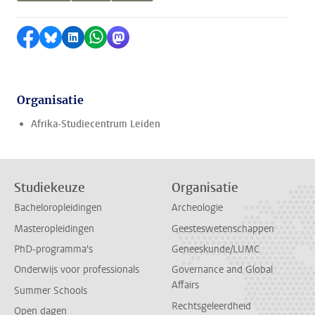
Delen op Facebook
Delen via Bluesky
Delen op LinkedIn
Delen via WhatsApp
Delen via Mastodon
Organisatie
Afrika-Studiecentrum Leiden
Studiekeuze
Organisatie
Bacheloropleidingen
Archeologie
Masteropleidingen
Geesteswetenschappen
PhD-programma's
Geneeskunde/LUMC
Onderwijs voor professionals
Governance and Global
Affairs
Summer Schools
Rechtsgeleerdheid
Open dagen