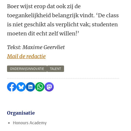
Boer wijst erop dat ook zij de
toegankelijkheid belangrijk vindt. ‘De class
is niet geschikt als verplicht vak; studenten
moeten dit echt zelf willen!’
Tekst: Maxime Geervliet
Mail de redactie
ONDERWIJSINNOVATIE
TALENT
Delen op Facebook
Delen via Bluesky
Delen op LinkedIn
Delen via WhatsApp
Delen via Mastodon
Organisatie
Honours Academy