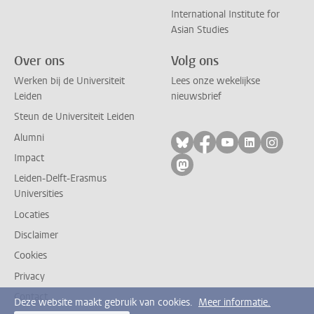
International Institute for
Asian Studies
Over ons
Volg ons
Werken bij de Universiteit
Lees onze wekelijkse
Leiden
nieuwsbrief
Steun de Universiteit Leiden
Alumni
Volg ons op bluesky
Volg ons op facebo
Volg ons op yo
Volg ons op
Volg on
Impact
Volg ons op mastodon
Leiden-Delft-Erasmus
Universities
Locaties
Disclaimer
Cookies
Privacy
Contact
Deze website maakt gebruik van cookies.
Meer informatie.