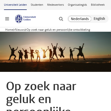
Ga naar hoofdinhoud
Universiteit Leiden
Studenten
Medewerkers
Organisatiegids
Bibliotheek
Menu
Home
Nieuws
Op zoek naar geluk en persoonlijke ontwikkeling
Op zoek naar
geluk en