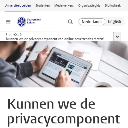
Ga naar hoofdinhoud
Universiteit Leiden
Studenten
Medewerkers
Organisatiegids
Bibliotheek
Menu
Home
...
toon all
Kunnen we de privacycomponent van online advertenties meten?
Kunnen we de
privacycomponent