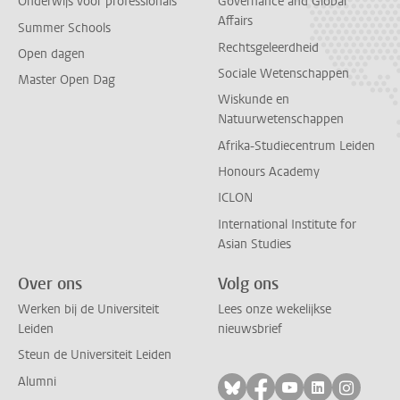
Onderwijs voor professionals
Governance and Global
Affairs
Summer Schools
Rechtsgeleerdheid
Open dagen
Sociale Wetenschappen
Master Open Dag
Wiskunde en
Natuurwetenschappen
Afrika-Studiecentrum Leiden
Honours Academy
ICLON
International Institute for
Asian Studies
Over ons
Volg ons
Werken bij de Universiteit
Lees onze wekelijkse
Leiden
nieuwsbrief
Steun de Universiteit Leiden
Alumni
Volg ons op bluesky
Volg ons op facebo
Volg ons op yo
Volg ons op
Volg on