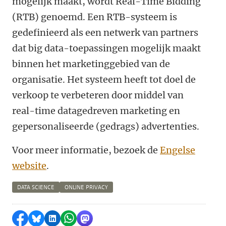
mogelijk maakt, wordt Real-Time Bidding
(RTB) genoemd. Een RTB-systeem is
gedefinieerd als een netwerk van partners
dat big data-toepassingen mogelijk maakt
binnen het marketinggebied van de
organisatie. Het systeem heeft tot doel de
verkoop te verbeteren door middel van
real-time datagedreven marketing en
gepersonaliseerde (gedrags) advertenties.
Voor meer informatie, bezoek de
Engelse
website
.
DATA SCIENCE
ONLINE PRIVACY
Delen op Facebook
Delen via Bluesky
Delen op LinkedIn
Delen via WhatsApp
Delen via Mastodon