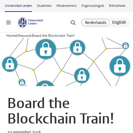
Ga naar hoofdinhoud
Universiteit Leiden
Studenten
Medewerkers
Organisatiegids
Bibliotheek
Menu
Home
Nieuws
Board the Blockchain Train!
Board the
Blockchain Train!
20 november 2018