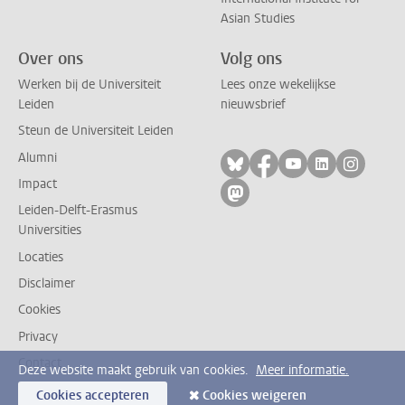
Asian Studies
Over ons
Volg ons
Werken bij de Universiteit
Lees onze wekelijkse
Leiden
nieuwsbrief
Steun de Universiteit Leiden
Alumni
Volg ons op bluesky
Volg ons op facebo
Volg ons op yo
Volg ons op
Volg on
Impact
Volg ons op mastodon
Leiden-Delft-Erasmus
Universities
Locaties
Disclaimer
Cookies
Privacy
Contact
Deze website maakt gebruik van cookies.
Meer informatie.
Cookies accepteren
Cookies weigeren