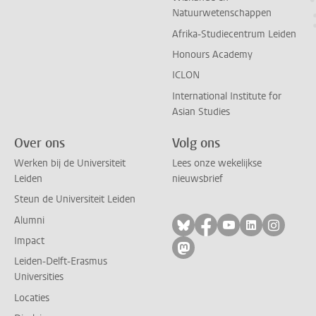
Natuurwetenschappen
Afrika-Studiecentrum Leiden
Honours Academy
ICLON
International Institute for
Asian Studies
Over ons
Volg ons
Werken bij de Universiteit
Lees onze wekelijkse
Leiden
nieuwsbrief
Steun de Universiteit Leiden
Alumni
Volg ons op bluesky
Volg ons op facebo
Volg ons op yo
Volg ons op
Volg on
Impact
Volg ons op mastodon
Leiden-Delft-Erasmus
Universities
Locaties