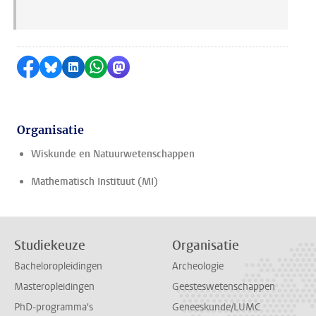
Delen op Facebook
Delen via Bluesky
Delen op LinkedIn
Delen via WhatsApp
Delen via Mastodon
Organisatie
Wiskunde en Natuurwetenschappen
Mathematisch Instituut (MI)
Studiekeuze
Organisatie
Bacheloropleidingen
Archeologie
Masteropleidingen
Geesteswetenschappen
PhD-programma's
Geneeskunde/LUMC