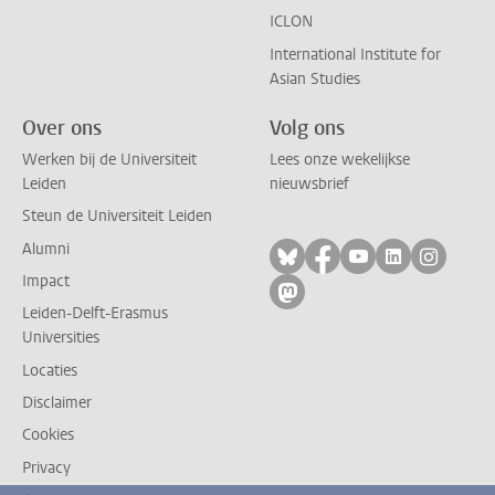
ICLON
International Institute for
Asian Studies
Over ons
Volg ons
Werken bij de Universiteit
Lees onze wekelijkse
Leiden
nieuwsbrief
Steun de Universiteit Leiden
Alumni
Volg ons op bluesky
Volg ons op facebo
Volg ons op yo
Volg ons op
Volg on
Impact
Volg ons op mastodon
Leiden-Delft-Erasmus
Universities
Locaties
Disclaimer
Cookies
Privacy