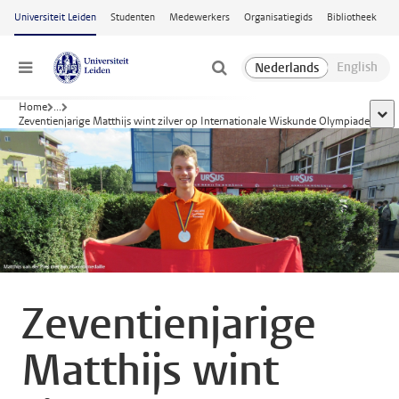
Ga naar hoofdinhoud
Universiteit Leiden
Studenten
Medewerkers
Organisatiegids
Bibliotheek
Menu
Home
...
toon
Zeventienjarige Matthijs wint zilver op Internationale Wiskunde Olympiade
Zeventienjarige
Matthijs wint