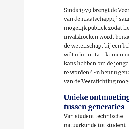
Sinds 1979 brengt de Vee
van de maatschappij’ same
mogelijk publiek zodat h
invalshoeken wordt benad
de wetenschap, bij een be
wilt u in contact komen 
kans hebben om de jonge g
te worden? En bent u ge
van de Veerstichting mog
Unieke ontmoetin
tussen generaties
Van student technische
natuurkunde tot student