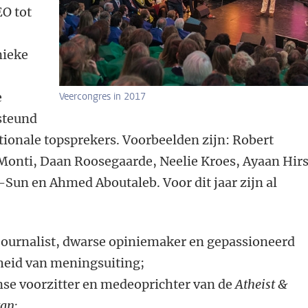
EO tot
nieke
e
Veercongres in 2017
steund
tionale topsprekers. Voorbeelden zijn: Robert
 Monti, Daan Roosegaarde, Neelie Kroes, Ayaan Hirs
g-Sun en Ahmed Aboutaleb. Voor dit jaar zijn al
 journalist, dwarse opiniemaker en gepassioneerd
jheid van meningsuiting;
anse voorzitter en medeoprichter van de
Atheist &
tan;