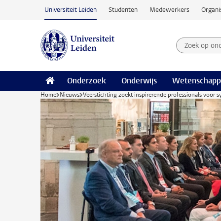
Ga naar hoofdinhoud
Universiteit Leiden
Studenten
Medewerkers
Organi
Zoek op on
Zoekterm
Onderzoek
Onderwijs
Wetenschapp
Home
Nieuws
Veerstichting zoekt inspirerende professionals voor