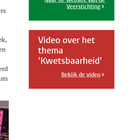
Naar de website van de
Veerstichting
ers
Video over het
ek,
thema
 en
'Kwetsbaarheid'
erd
Bekijk de video
ium