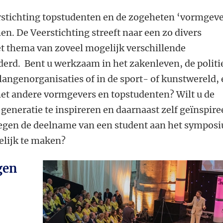
rstichting topstudenten en de zogeheten ‘vormgev
n. De Veerstichting streeft naar een zo divers
et thema van zoveel mogelijk verschillende
erd. Bent u werkzaam in het zakenleven, de politi
langenorganisaties of in de sport- of kunstwereld,
met andere vormgevers en topstudenten? Wilt u de
eneratie te inspireren en daarnaast zelf geïnspire
negen de deelname van een student aan het sympos
elijk te maken?
gen