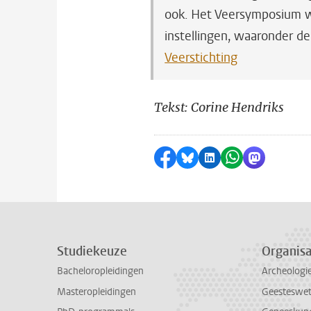
ook. Het Veersymposium w
instellingen, waaronder de
Veerstichting
Tekst: Corine Hendriks
Delen op Facebook
Delen via Bluesky
Delen op LinkedI
Delen via Wh
Delen via
Studiekeuze
Organisa
Bacheloropleidingen
Archeologi
Masteropleidingen
Geesteswe