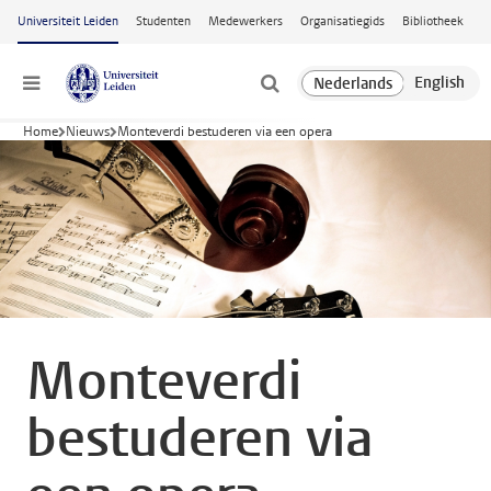
Ga naar hoofdinhoud
Universiteit Leiden
Studenten
Medewerkers
Organisatiegids
Bibliotheek
Menu
Home
Nieuws
Monteverdi bestuderen via een opera
Monteverdi
bestuderen via