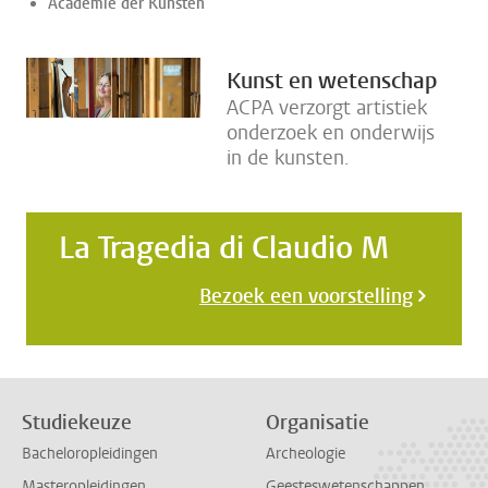
Academie der Kunsten
Kunst en wetenschap
ACPA verzorgt artistiek
onderzoek en onderwijs
in de kunsten.
La Tragedia di Claudio M
Bezoek een voorstelling
Studiekeuze
Organisatie
Bacheloropleidingen
Archeologie
Masteropleidingen
Geesteswetenschappen