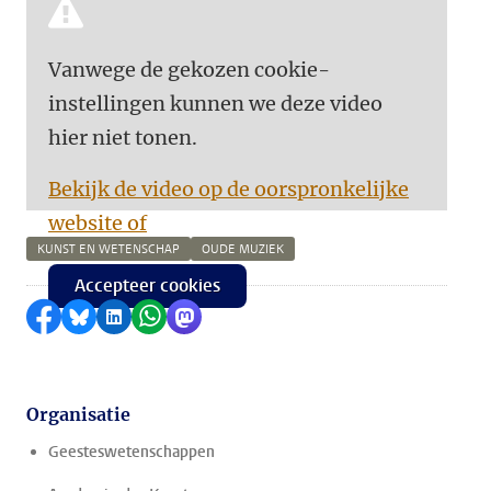
Vanwege de gekozen cookie-
instellingen kunnen we deze video
hier niet tonen.
Bekijk de video op de oorspronkelijke
website of
KUNST EN WETENSCHAP
OUDE MUZIEK
Accepteer cookies
Delen op Facebook
Delen via Bluesky
Delen op LinkedIn
Delen via WhatsApp
Delen via Mastodon
Organisatie
Geesteswetenschappen