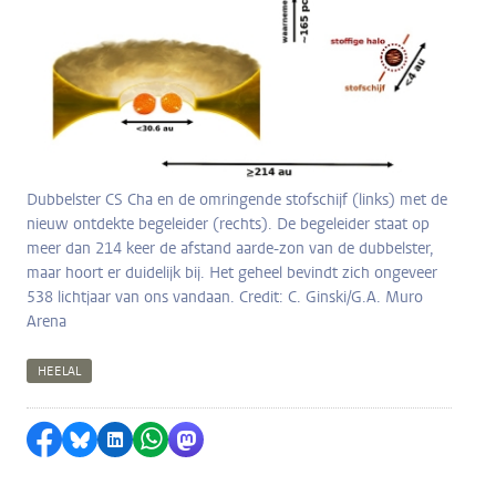
Dubbelster CS Cha en de omringende stofschijf (links) met de
nieuw ontdekte begeleider (rechts). De begeleider staat op
meer dan 214 keer de afstand aarde-zon van de dubbelster,
maar hoort er duidelijk bij. Het geheel bevindt zich ongeveer
538 lichtjaar van ons vandaan. Credit: C. Ginski/G.A. Muro
Arena
HEELAL
Delen op Facebook
Delen via Bluesky
Delen op LinkedIn
Delen via WhatsApp
Delen via Mastodon