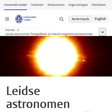
Ga naar hoofdinhoud
Universiteit Leiden
Studenten
Medewerkers
Organisatiegids
Bibliotheek
Menu
Home
...
toon all
Leidse astronomen fotograferen bij toeval mogelijke peuterplaneet
Leidse
astronomen