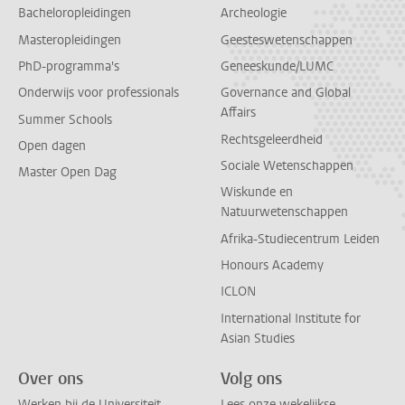
Bacheloropleidingen
Archeologie
Masteropleidingen
Geesteswetenschappen
PhD-programma's
Geneeskunde/LUMC
Onderwijs voor professionals
Governance and Global
Affairs
Summer Schools
Rechtsgeleerdheid
Open dagen
Sociale Wetenschappen
Master Open Dag
Wiskunde en
Natuurwetenschappen
Afrika-Studiecentrum Leiden
Honours Academy
ICLON
International Institute for
Asian Studies
Over ons
Volg ons
Werken bij de Universiteit
Lees onze wekelijkse