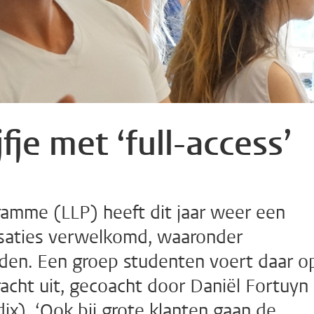
fje met ‘full-access’
amme (LLP) heeft dit jaar weer een
isaties verwelkomd, waaronder
den. Een groep studenten voert daar o
acht uit, gecoacht door Daniël Fortuyn
ix). ‘Ook bij grote klanten gaan de