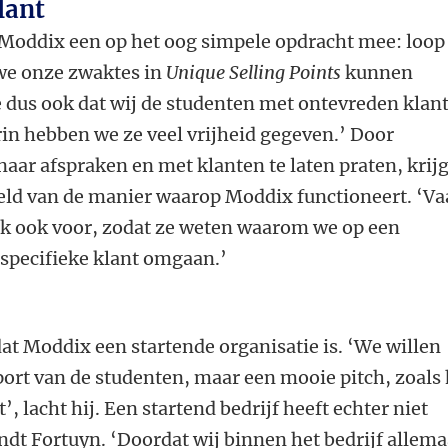
lant
Moddix een op het oog simpele opdracht mee: loop
we onze zwaktes in
Unique Selling Points
kunnen
 dus ook dat wij de studenten met ontevreden klan
in hebben we ze veel vrijheid gegeven.’ Door
aar afspraken en met klanten te laten praten, krij
eld van de manier waarop Moddix functioneert. ‘Va
k ook voor, zodat ze weten waarom we op een
specifieke klant omgaan.’
dat Moddix een startende organisatie is. ‘We willen
port van de studenten, maar een mooie pitch, zoals 
’, lacht hij. Een startend bedrijf heeft echter niet
ndt Fortuyn. ‘Doordat wij binnen het bedrijf allema