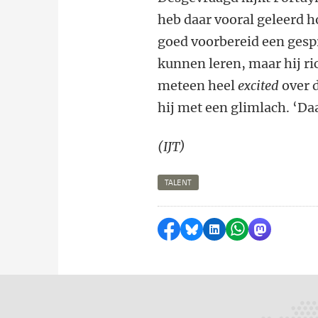
heb daar vooral geleerd h
goed voorbereid een gespr
kunnen leren, maar hij ri
meteen heel
excited
over d
hij met een glimlach. ‘Da
(IJT)
TALENT
Delen op Facebook
Delen via Bluesky
Delen op LinkedI
Delen via Wh
Delen via