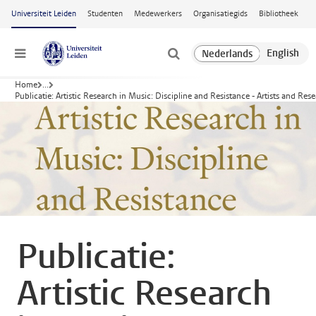
Ga naar hoofdinhoud
Universiteit Leiden
Studenten
Medewerkers
Organisatiegids
Bibliotheek
Menu
Home
...
Publicatie: Artistic Research in Music: Discipline and Resistance - Artists and Res
Publicatie:
Artistic Research