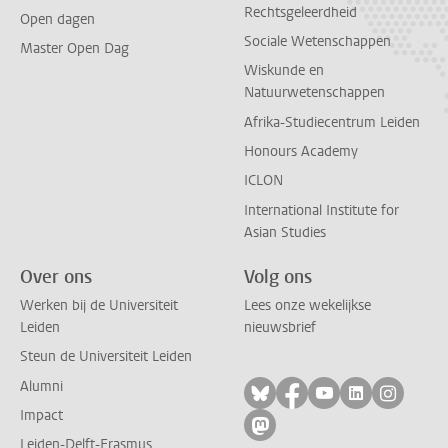
Rechtsgeleerdheid
Open dagen
Sociale Wetenschappen
Master Open Dag
Wiskunde en
Natuurwetenschappen
Afrika-Studiecentrum Leiden
Honours Academy
ICLON
International Institute for
Asian Studies
Over ons
Volg ons
Werken bij de Universiteit
Lees onze wekelijkse
Leiden
nieuwsbrief
Steun de Universiteit Leiden
Alumni
Volg ons op bluesky
Volg ons op facebo
Volg ons op yo
Volg ons op
Volg on
Impact
Volg ons op mastodon
Leiden-Delft-Erasmus