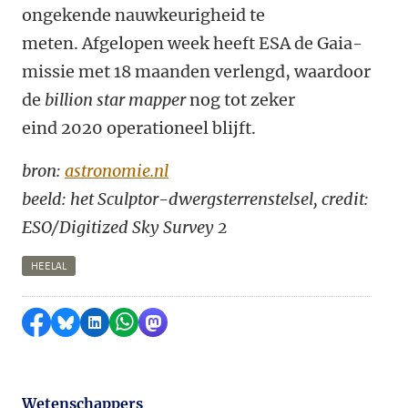
ongekende nauwkeurigheid te
meten. Afgelopen week heeft ESA de Gaia-
missie met 18 maanden verlengd, waardoor
de
billion star mapper
nog tot zeker
eind 2020 operationeel blijft.
bron:
astronomie.nl
beeld: het Sculptor-dwergsterrenstelsel, credit:
ESO/Digitized Sky Survey 2
HEELAL
Delen op Facebook
Delen via Bluesky
Delen op LinkedIn
Delen via WhatsApp
Delen via Mastodon
Wetenschappers