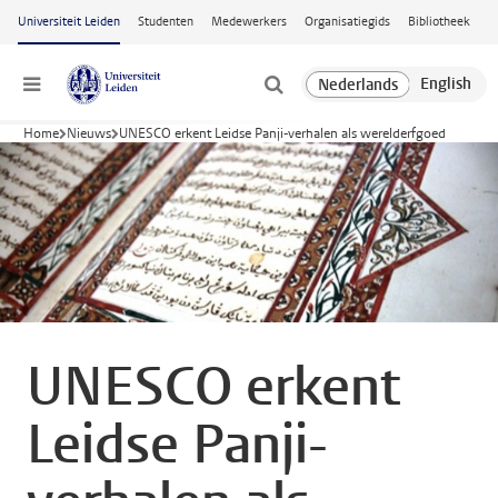
Ga naar hoofdinhoud
Universiteit Leiden
Studenten
Medewerkers
Organisatiegids
Bibliotheek
Menu
Home
Nieuws
UNESCO erkent Leidse Panji-verhalen als werelderfgoed
UNESCO erkent
Leidse Panji-