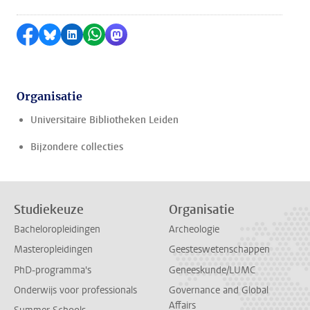
Delen op Facebook
Delen via Bluesky
Delen op LinkedIn
Delen via WhatsApp
Delen via Mastodon
Organisatie
Universitaire Bibliotheken Leiden
Bijzondere collecties
Studiekeuze
Organisatie
Bacheloropleidingen
Archeologie
Masteropleidingen
Geesteswetenschappen
PhD-programma's
Geneeskunde/LUMC
Onderwijs voor professionals
Governance and Global
Affairs