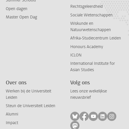
Summer Schools
Rechtsgeleerdheid
Open dagen
Sociale Wetenschappen
Master Open Dag
Wiskunde en
Natuurwetenschappen
Afrika-Studiecentrum Leiden
Honours Academy
ICLON
International Institute for
Asian Studies
Over ons
Volg ons
Werken bij de Universiteit
Lees onze wekelijkse
Leiden
nieuwsbrief
Steun de Universiteit Leiden
Alumni
Volg ons op bluesky
Volg ons op facebo
Volg ons op yo
Volg ons op
Volg on
Impact
Volg ons op mastodon