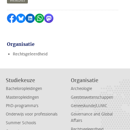
WEBLOGS
Delen op Facebook
Delen via Bluesky
Delen op LinkedIn
Delen via WhatsApp
Delen via Mastodon
Organisatie
Rechtsgeleerdheid
Studiekeuze
Organisatie
Bacheloropleidingen
Archeologie
Masteropleidingen
Geesteswetenschappen
PhD-programma's
Geneeskunde/LUMC
Onderwijs voor professionals
Governance and Global
Affairs
Summer Schools
Rechtsgeleerdheid