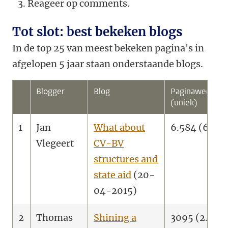
Reageer op comments.
Tot slot: best bekeken blogs
In de top 25 van meest bekeken pagina's in
afgelopen 5 jaar staan onderstaande blogs.
Blogger
Blog
Paginaweergav
(uniek)
1
Jan
What about
6.584 (6.04
Vlegeert
CV-BV
structures and
state aid
(20-
04-2015)
2
Thomas
Shining a
3095 (2.753)