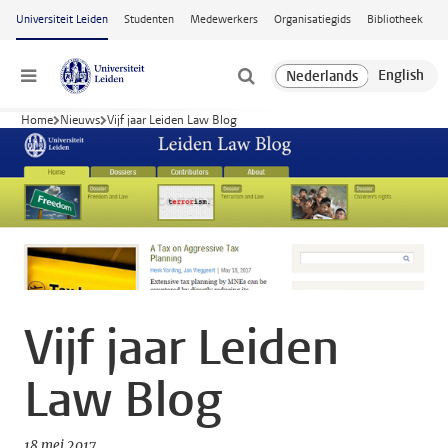
Ga naar hoofdinhoud
Universiteit Leiden
Studenten
Medewerkers
Organisatiegids
Bibliotheek
Menu
Home
Nieuws
Vijf jaar Leiden Law Blog
Vijf jaar Leiden
Law Blog
18 mei 2017