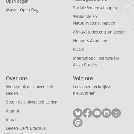
Open dagen
Sociale Wetenschappen
Master Open Dag
Wiskunde en
Natuurwetenschappen
Afrika-Studiecentrum Leiden
Honours Academy
ICLON
International Institute for
Asian Studies
Over ons
Volg ons
Werken bij de Universiteit
Lees onze wekelijkse
Leiden
nieuwsbrief
Steun de Universiteit Leiden
Alumni
Volg ons op bluesky
Volg ons op facebo
Volg ons op yo
Volg ons op
Volg on
Impact
Volg ons op mastodon
Leiden-Delft-Erasmus