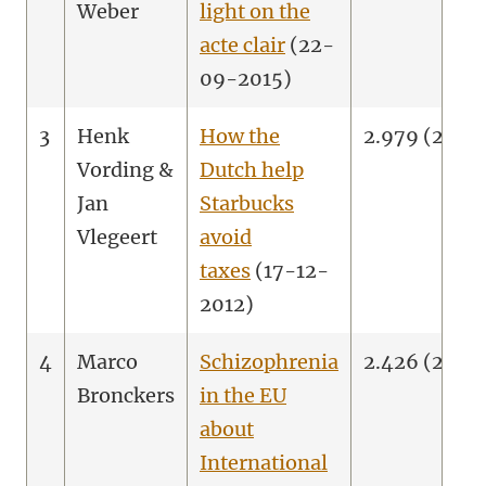
Weber
light on the
acte clair
(22-
09-2015)
3
Henk
How the
2.979 (2.545
Vording &
Dutch help
Jan
Starbucks
Vlegeert
avoid
taxes
(17-12-
2012)
4
Marco
Schizophrenia
2.426 (2.047
Bronckers
in the EU
about
International