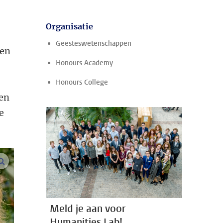
Organisatie
Geesteswetenschappen
ven
Honours Academy
Honours College
 en
e
vergroot afbeeldingen
Meld je aan voor
Humanities Lab!