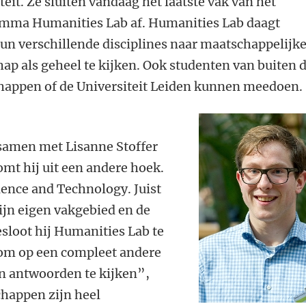
eit. Ze sluiten vandaag het laatste vak van het
amma Humanities Lab af. Humanities Lab daagt
un verschillende disciplines naar maatschappelijk
p als geheel te kijken. Ook studenten van buiten 
happen of de Universiteit Leiden kunnen meedoen.
samen met Lisanne Stoffer
omt hij uit een andere hoek.
ience and Technology. Juist
zijn eigen vakgebied en de
loot hij Humanities Lab te
k om op een compleet andere
n antwoorden te kijken”,
chappen zijn heel