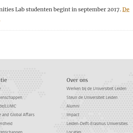
ities Lab studenten begint in september 2017.
De
.
n
atsApp
 Mastodon
tie
Over ons
e
Werken bij de Universiteit Leiden
tenschappen
Steun de Universiteit Leiden
de/LUMC
Alumni
and Global Affairs
Impact
erdheid
Leiden-Delft-Erasmus Universities
tenschappen
Locaties