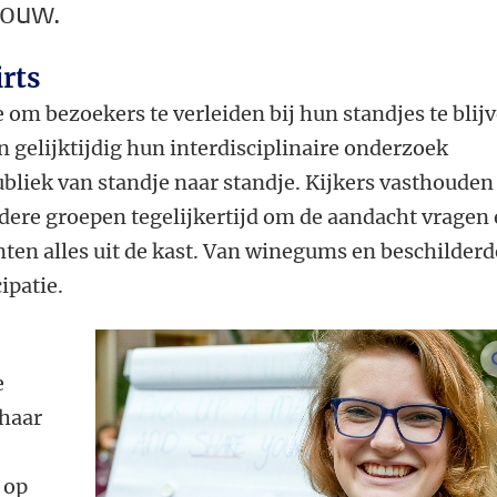
bouw.
rts
om bezoekers te verleiden bij hun standjes te blij
n gelijktijdig hun interdisciplinaire onderzoek
ubliek van standje naar standje. Kijkers vasthouden
andere groepen tegelijkertijd om de aandacht vragen
ten alles uit de kast. Van winegums en beschilderd
ipatie.
e
 haar
 op