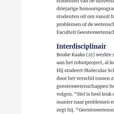
studenten van de universit
driejarige honoursprogr
studenten uit om vanuit h
problemen of de wetenscha
Faculteit Geesteswetensc
Interdisciplinair
Bouke Kaaks (21) werkte 
aan het robotproject, al k
Hij studeert Molecular Sc
door het verschil tussen 
geesteswetenschappen bes
volgen. “Het is heel leu
manier naar problemen e
zegt hij. “Geesteswetens