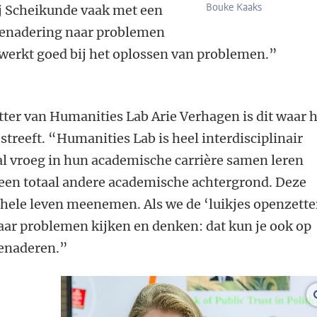
Bouke Kaaks
ij Scheikunde vaak met een
 benadering naar problemen
e werkt goed bij het oplossen van problemen.”
n
ter van Humanities Lab Arie Verhagen is dit waar 
reeft. “Humanities Lab is heel interdisciplinair
al vroeg in hun academische carrière samen leren
en totaal andere academische achtergrond. Deze
 hele leven meenemen. Als we de ‘luikjes openzette
aar problemen kijken en denken: dat kun je ook op
benaderen.”