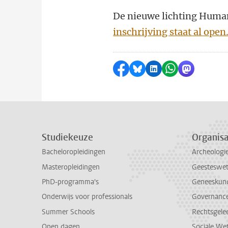
De nieuwe lichting Human
inschrijving staat al open
Delen op Facebook
Delen via Bluesky
Delen op LinkedI
Delen via Wh
Delen via
Studiekeuze
Organisa
Bacheloropleidingen
Archeologi
Masteropleidingen
Geesteswe
PhD-programma's
Geneeskun
Onderwijs voor professionals
Governance 
Summer Schools
Rechtsgele
Open dagen
Sociale We