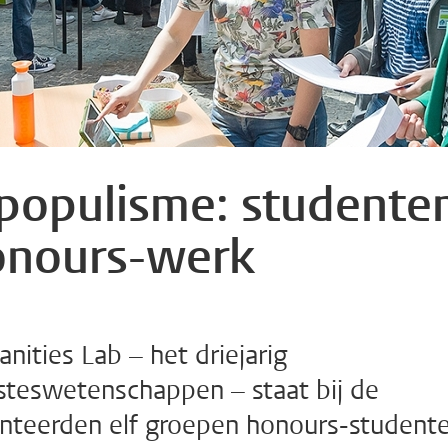
 populisme: studente
onours-werk
ities Lab – het driejarig
teswetenschappen – staat bij de
enteerden elf groepen honours-student