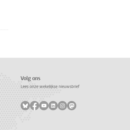
Volg ons
Lees onze wekelijkse nieuwsbrief
Volg ons op bluesky
Volg ons op facebook
Volg ons op youtube
Volg ons op linkedin
Volg ons op instagram
Volg ons op mastodon