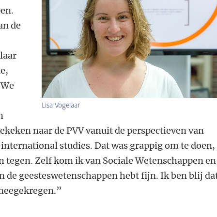
en.
an de
laar
ie,
t We
Lisa Vogelaar
n
keken naar de PVV vanuit de perspectieven van
 international studies. Dat was grappig om te doen, 
n tegen. Zelf kom ik van Sociale Wetenschappen en
 in de geesteswetenschappen hebt fijn. Ik ben blij dat
 meegekregen.”