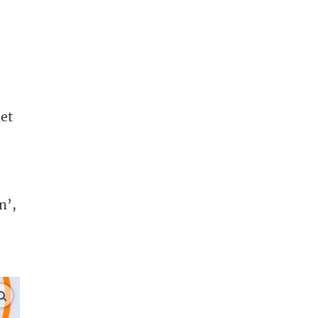
het
n’,
vergroot afbeeldingen