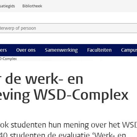
satiegids
Bibliotheek
derwerp of persoon en selecteer categorie
ers
Over ons
Samenwerking
Faculteiten
Campus
SD-Complex
 de werk- en
eving WSD-Complex
ok studenten hun mening over het WS
40 studenten de evaluatie ‘Werk- en