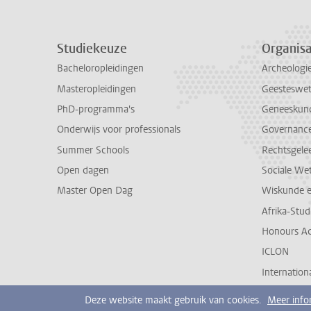
Studiekeuze
Organisa
Bacheloropleidingen
Archeologi
Masteropleidingen
Geesteswe
PhD-programma's
Geneeskun
Onderwijs voor professionals
Governance 
Summer Schools
Rechtsgele
Open dagen
Sociale We
Master Open Dag
Wiskunde 
Afrika-Stu
Honours A
ICLON
Internationa
Deze website maakt gebruik van cookies.
Meer info