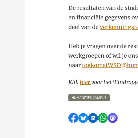
De resultaten van de stud
en financiële gegevens ov
deel van de
verkenningsf
Heb je vragen over de res
werkgroepen of wil je on
naar
toekomstWSD@hum.l
Klik
hier
voor het 'Eindrap
HUMANITIES CAMPUS
Delen op Facebook
Delen via Bluesky
Delen op LinkedI
Delen via Wh
Delen via