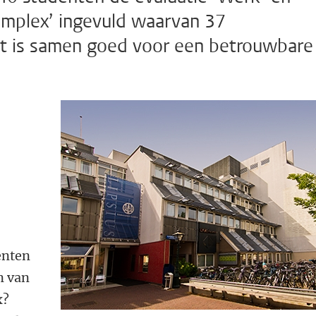
plex’ ingevuld waarvan 37
at is samen goed voor een betrouwbare
enten
n van
x?