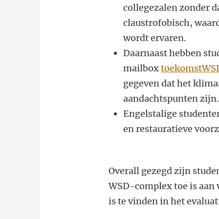
collegezalen zonder d
claustrofobisch, waar
wordt ervaren.
Daarnaast hebben stu
mailbox
toekomstWSD
gegeven dat het klimaa
aandachtspunten zijn
Engelstalige studente
en restauratieve voor
Overall gezegd zijn stude
WSD-complex toe is aan v
is te vinden in het evalua