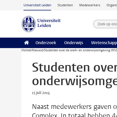
Ga naar hoofdinhoud
Universiteit Leiden
Studenten
Medewerkers
Organi
Zoek op on
Zoekterm
Onderzoek
Onderwijs
Wetenschapp
Home
Nieuws
Studenten over de werk- en onderwijsomgeving W
Studenten over
onderwijsomg
15 juli 2014
Naast medewerkers gaven o
Complex. In totaal hebben 4