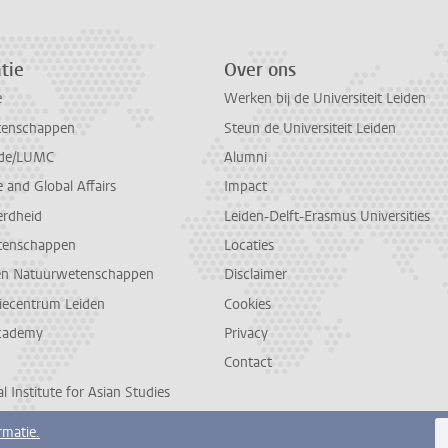
tie
Over ons
e
Werken bij de Universiteit Leiden
tenschappen
Steun de Universiteit Leiden
de/LUMC
Alumni
and Global Affairs
Impact
erdheid
Leiden-Delft-Erasmus Universities
tenschappen
Locaties
en Natuurwetenschappen
Disclaimer
diecentrum Leiden
Cookies
cademy
Privacy
Contact
l Institute for Asian Studies
rmatie.