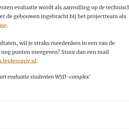
enten evaluatie wordt als aanvulling op de technisc
er de gebouwen ingebracht bij het projectteam als
ase
.
ultaten, wil je straks meedenken in een van de
s nog punten meegeven? Stuur dan een mail
eidenuniv.nl
.
port evaluatie studenten WSD-complex'
n
atsApp
 Mastodon