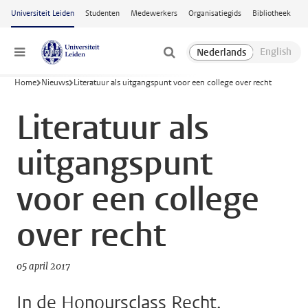
Ga naar hoofdinhoud
Universiteit Leiden
Studenten
Medewerkers
Organisatiegids
Bibliotheek
Menu
Home
Nieuws
Literatuur als uitgangspunt voor een college over recht
Literatuur als
uitgangspunt
voor een college
over recht
05 april 2017
In de Honoursclass Recht,