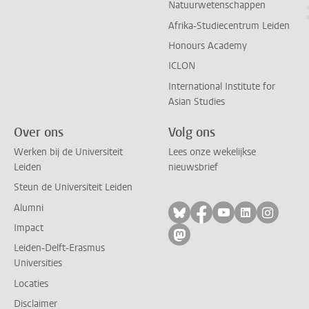
Natuurwetenschappen
Afrika-Studiecentrum Leiden
Honours Academy
ICLON
International Institute for
Asian Studies
Over ons
Volg ons
Werken bij de Universiteit
Lees onze wekelijkse
Leiden
nieuwsbrief
Steun de Universiteit Leiden
Alumni
Volg ons op bluesky
Volg ons op facebo
Volg ons op yo
Volg ons op
Volg on
Impact
Volg ons op mastodon
Leiden-Delft-Erasmus
Universities
Locaties
Disclaimer