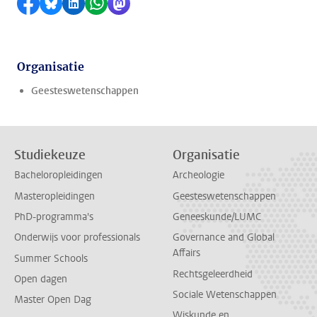
Delen op Facebook
Delen via Bluesky
Delen op LinkedIn
Delen via WhatsApp
Delen via Mastodon
Organisatie
Geesteswetenschappen
Studiekeuze
Organisatie
Bacheloropleidingen
Archeologie
Masteropleidingen
Geesteswetenschappen
PhD-programma's
Geneeskunde/LUMC
Onderwijs voor professionals
Governance and Global
Affairs
Summer Schools
Rechtsgeleerdheid
Open dagen
Sociale Wetenschappen
Master Open Dag
Wiskunde en