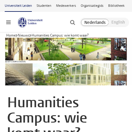
Ga naar hoofdinhoud
Universiteit Leiden
Studenten
Medewerkers
Organisatiegids
Bibliotheek
Menu
Home
Nieuws
Humanities Campus: wie komt waar?
Humanities
Campus: wie