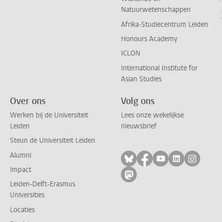
Natuurwetenschappen
Afrika-Studiecentrum Leiden
Honours Academy
ICLON
International Institute for
Asian Studies
Over ons
Volg ons
Werken bij de Universiteit
Lees onze wekelijkse
Leiden
nieuwsbrief
Steun de Universiteit Leiden
Alumni
Volg ons op bluesky
Volg ons op facebo
Volg ons op yo
Volg ons op
Volg on
Impact
Volg ons op mastodon
Leiden-Delft-Erasmus
Universities
Locaties