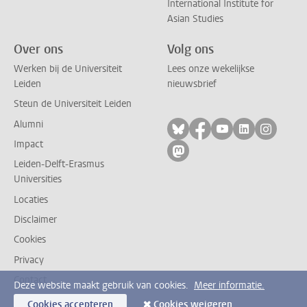
International Institute for
Asian Studies
Over ons
Volg ons
Werken bij de Universiteit
Lees onze wekelijkse
Leiden
nieuwsbrief
Steun de Universiteit Leiden
Alumni
Volg ons op bluesky
Volg ons op facebo
Volg ons op yo
Volg ons op
Volg on
Impact
Volg ons op mastodon
Leiden-Delft-Erasmus
Universities
Locaties
Disclaimer
Cookies
Privacy
Contact
Deze website maakt gebruik van cookies.
Meer informatie.
Cookies accepteren
Cookies weigeren