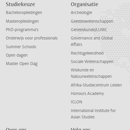
Studiekeuze
Organisatie
Bacheloropleidingen
Archeologie
Masteropleidingen
Geesteswetenschappen
PhD-programma's
Geneeskunde/LUMC
Onderwijs voor professionals
Governance and Global
Affairs
Summer Schools
Rechtsgeleerdheid
Open dagen
Sociale Wetenschappen
Master Open Dag
Wiskunde en
Natuurwetenschappen
Afrika-Studiecentrum Leiden
Honours Academy
ICLON
International Institute for
Asian Studies
Over ons
Volg ons