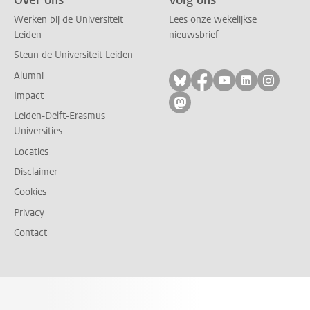
Werken bij de Universiteit
Lees onze wekelijkse
Leiden
nieuwsbrief
Steun de Universiteit Leiden
Alumni
Volg ons op bluesky
Volg ons op facebo
Volg ons op yo
Volg ons op
Volg on
Impact
Volg ons op mastodon
Leiden-Delft-Erasmus
Universities
Locaties
Disclaimer
Cookies
Privacy
Contact