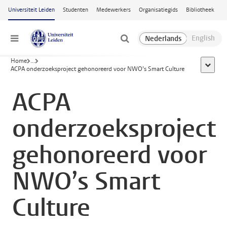
Ga naar hoofdinhoud
Universiteit Leiden
Studenten
Medewerkers
Organisatiegids
Bibliotheek
Menu
Home
...
toon all
ACPA onderzoeksproject gehonoreerd voor NWO’s Smart Culture
ACPA
onderzoeksproject
gehonoreerd voor
NWO’s Smart
Culture