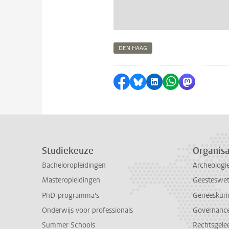
DEN HAAG
Delen op Facebook
Delen via Bluesky
Delen op LinkedI
Delen via Wh
Delen via
Studiekeuze
Organisa
Bacheloropleidingen
Archeologi
Masteropleidingen
Geesteswe
PhD-programma's
Geneeskun
Onderwijs voor professionals
Governance 
Summer Schools
Rechtsgele