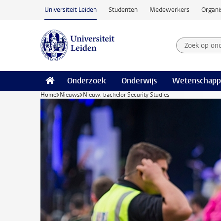
Ga naar hoofdinhoud
Universiteit Leiden
Studenten
Medewerkers
Organi
Zoek op on
Zoekterm
Onderzoek
Onderwijs
Wetenschapp
Home
Nieuws
Nieuw: bachelor Security Studies