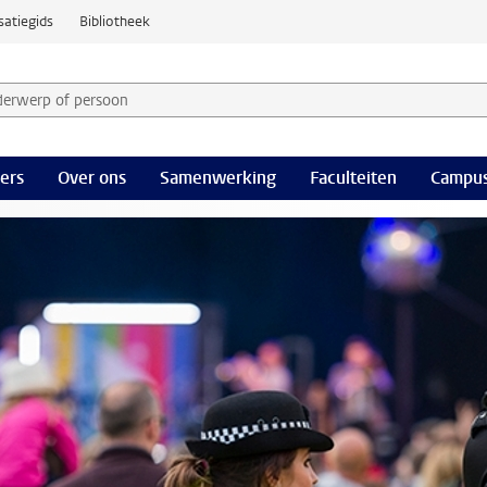
satiegids
Bibliotheek
derwerp of persoon en selecteer categorie
ers
Over ons
Samenwerking
Faculteiten
Campus