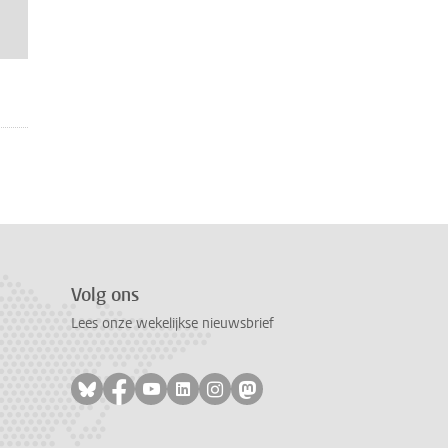
Volg ons
Lees onze wekelijkse nieuwsbrief
Volg ons op bluesky
Volg ons op facebook
Volg ons op youtube
Volg ons op linkedin
Volg ons op instagram
Volg ons op mastodon