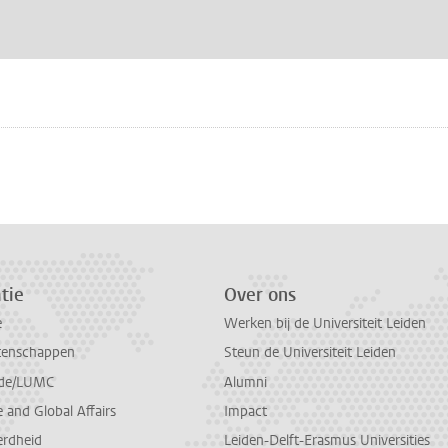
n
atsApp
 Mastodon
tie
Over ons
e
Werken bij de Universiteit Leiden
tenschappen
Steun de Universiteit Leiden
de/LUMC
Alumni
and Global Affairs
Impact
erdheid
Leiden-Delft-Erasmus Universities