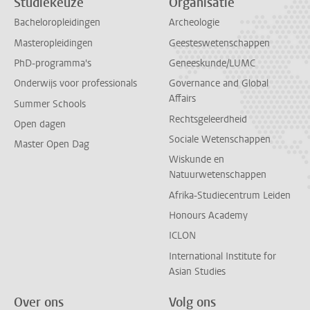
Studiekeuze
Organisatie
Bacheloropleidingen
Archeologie
Masteropleidingen
Geesteswetenschappen
PhD-programma's
Geneeskunde/LUMC
Onderwijs voor professionals
Governance and Global
Affairs
Summer Schools
Rechtsgeleerdheid
Open dagen
Sociale Wetenschappen
Master Open Dag
Wiskunde en
Natuurwetenschappen
Afrika-Studiecentrum Leiden
Honours Academy
ICLON
International Institute for
Asian Studies
Over ons
Volg ons