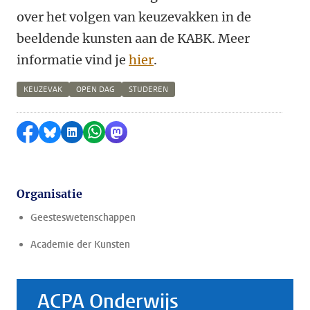
over het volgen van keuzevakken in de
beeldende kunsten aan de KABK. Meer
informatie vind je
hier
.
KEUZEVAK
OPEN DAG
STUDEREN
Delen op Facebook
Delen via Bluesky
Delen op LinkedIn
Delen via WhatsApp
Delen via Mastodon
Organisatie
Geesteswetenschappen
Academie der Kunsten
ACPA Onderwijs