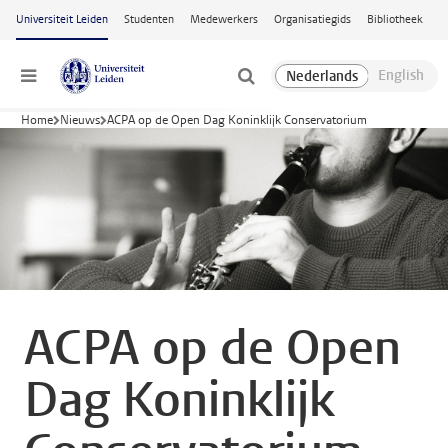
Ga naar hoofdinhoud
Universiteit Leiden
Studenten
Medewerkers
Organisatiegids
Bibliotheek
Menu
Home
Nieuws
ACPA op de Open Dag Koninklijk Conservatorium
ACPA op de Open
Dag Koninklijk