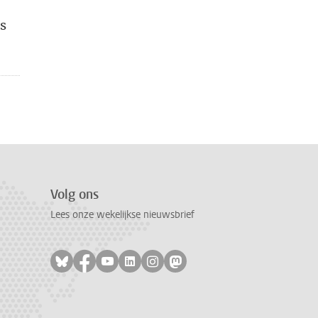
s
Volg ons
Lees onze wekelijkse nieuwsbrief
Volg ons op bluesky
Volg ons op facebook
Volg ons op youtube
Volg ons op linkedin
Volg ons op instagram
Volg ons op mastodon