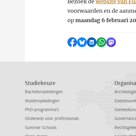
Bezoek de
website van Fu
voorwaarden en de aanmel
op
maandag 6 februari 2
Delen op Facebook
Delen via Bluesky
Delen op LinkedI
Delen via Wh
Delen via
Studiekeuze
Organisa
Bacheloropleidingen
Archeologi
Masteropleidingen
Geesteswe
PhD-programma's
Geneeskun
Onderwijs voor professionals
Governance 
Summer Schools
Rechtsgele