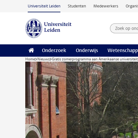
Ga naar hoofdinhoud
Universiteit Leiden
Studenten
Medewerkers
Organi
Zoek op on
Zoekterm
Onderzoek
Onderwijs
Wetenschapp
Home
Nieuws
Gratis zomerprogramma aan Amerikaanse universiteit: