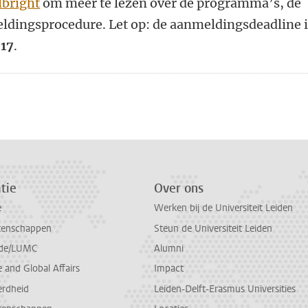
lbright
om meer te lezen over de programma’s, de
dingsprocedure. Let op: de aanmeldingsdeadline i
017
.
n
atsApp
 Mastodon
tie
Over ons
e
Werken bij de Universiteit Leiden
tenschappen
Steun de Universiteit Leiden
de/LUMC
Alumni
and Global Affairs
Impact
erdheid
Leiden-Delft-Erasmus Universities