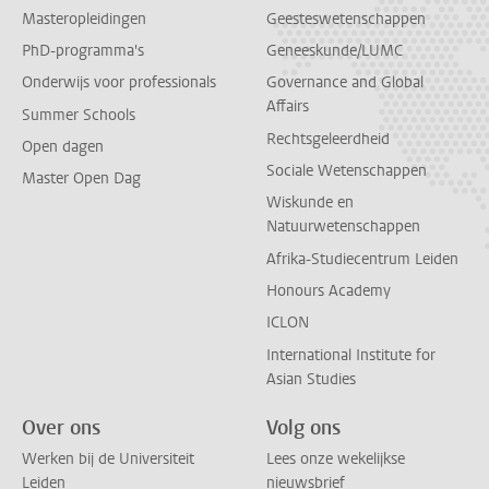
Masteropleidingen
Geesteswetenschappen
PhD-programma's
Geneeskunde/LUMC
Onderwijs voor professionals
Governance and Global
Affairs
Summer Schools
Rechtsgeleerdheid
Open dagen
Sociale Wetenschappen
Master Open Dag
Wiskunde en
Natuurwetenschappen
Afrika-Studiecentrum Leiden
Honours Academy
ICLON
International Institute for
Asian Studies
Over ons
Volg ons
Werken bij de Universiteit
Lees onze wekelijkse
Leiden
nieuwsbrief