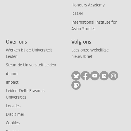
Honours Academy
ICLON
International Institute for
Asian Studies
Over ons
Volg ons
Werken bij de Universiteit
Lees onze wekelijkse
Leiden
nieuwsbrief
Steun de Universiteit Leiden
Alumni
Volg ons op bluesky
Volg ons op facebo
Volg ons op yo
Volg ons op
Volg on
Impact
Volg ons op mastodon
Leiden-Delft-Erasmus
Universities
Locaties
Disclaimer
Cookies