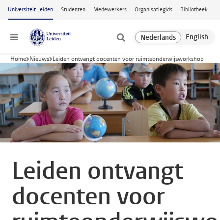
Ga naar hoofdinhoud
Universiteit Leiden
Studenten
Medewerkers
Organisatiegids
Bibliotheek
Menu
Home
Nieuws
Leiden ontvangt docenten voor ruimteonderwijsworkshop
Leiden ontvangt
docenten voor