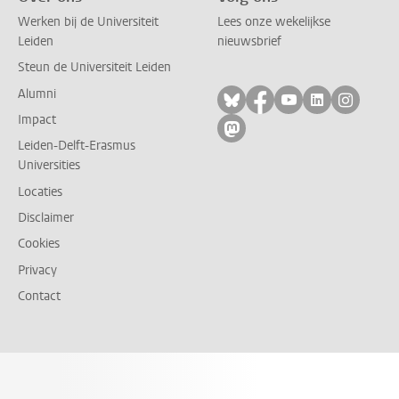
Werken bij de Universiteit
Lees onze wekelijkse
Leiden
nieuwsbrief
Steun de Universiteit Leiden
Alumni
Volg ons op bluesky
Volg ons op facebo
Volg ons op yo
Volg ons op
Volg on
Impact
Volg ons op mastodon
Leiden-Delft-Erasmus
Universities
Locaties
Disclaimer
Cookies
Privacy
Contact