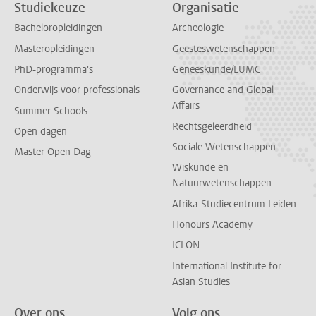
Studiekeuze
Organisatie
Bacheloropleidingen
Archeologie
Masteropleidingen
Geesteswetenschappen
PhD-programma's
Geneeskunde/LUMC
Onderwijs voor professionals
Governance and Global
Affairs
Summer Schools
Rechtsgeleerdheid
Open dagen
Sociale Wetenschappen
Master Open Dag
Wiskunde en
Natuurwetenschappen
Afrika-Studiecentrum Leiden
Honours Academy
ICLON
International Institute for
Asian Studies
Over ons
Volg ons