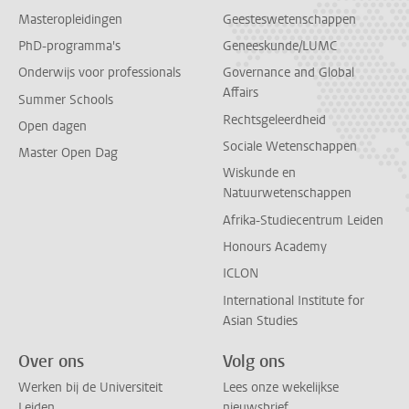
Masteropleidingen
Geesteswetenschappen
PhD-programma's
Geneeskunde/LUMC
Onderwijs voor professionals
Governance and Global
Affairs
Summer Schools
Rechtsgeleerdheid
Open dagen
Sociale Wetenschappen
Master Open Dag
Wiskunde en
Natuurwetenschappen
Afrika-Studiecentrum Leiden
Honours Academy
ICLON
International Institute for
Asian Studies
Over ons
Volg ons
Werken bij de Universiteit
Lees onze wekelijkse
Leiden
nieuwsbrief