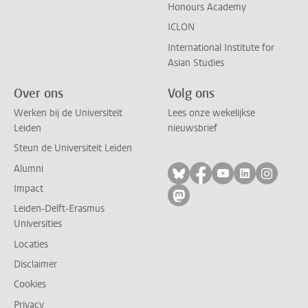
Honours Academy
ICLON
International Institute for
Asian Studies
Over ons
Volg ons
Werken bij de Universiteit
Lees onze wekelijkse
Leiden
nieuwsbrief
Steun de Universiteit Leiden
Alumni
Volg ons op bluesky
Volg ons op facebo
Volg ons op yo
Volg ons op
Volg on
Impact
Volg ons op mastodon
Leiden-Delft-Erasmus
Universities
Locaties
Disclaimer
Cookies
Privacy