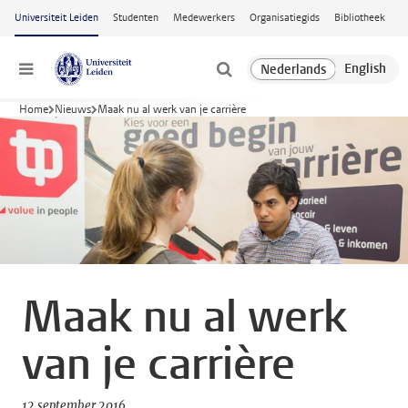
Ga naar hoofdinhoud
Universiteit Leiden
Studenten
Medewerkers
Organisatiegids
Bibliotheek
Menu
Home
Nieuws
Maak nu al werk van je carrière
Maak nu al werk
van je carrière
12 september 2016