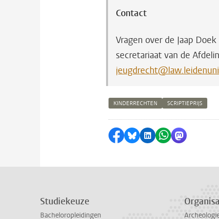
Contact
Vragen over de Jaap Doek 
secretariaat van de Afdeli
jeugdrecht@law.leidenuni
KINDERRECHTEN
SCRIPTIEPRIJS
Delen op Facebook
Delen via Bluesky
Delen op LinkedI
Delen via Wh
Delen via
Studiekeuze
Organisa
Bacheloropleidingen
Archeologi