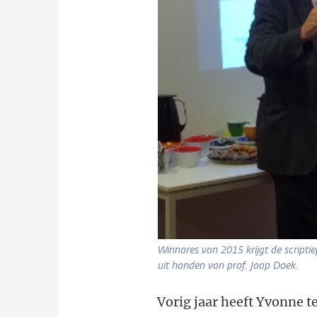
Winnares van 2015 krijgt de scriptie
uit handen van prof. Jaap Doek.
Vorig jaar heeft Yvonne t