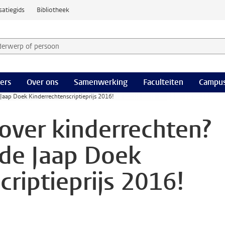
satiegids
Bibliotheek
derwerp of persoon en selecteer categorie
ers
Over ons
Samenwerking
Faculteiten
Campus
 Jaap Doek Kinderrechtenscriptieprijs 2016!
 over kinderrechten?
 de Jaap Doek
riptieprijs 2016!