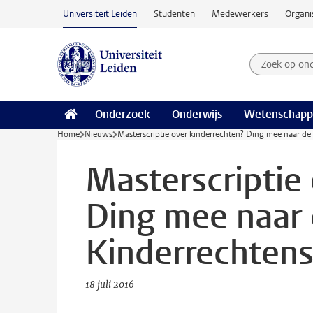
Ga naar hoofdinhoud
Universiteit Leiden
Studenten
Medewerkers
Organi
Zoek op on
Zoekterm
Onderzoek
Onderwijs
Wetenschapp
Home
Nieuws
Masterscriptie over kinderrechten? Ding mee naar de
Masterscriptie
Ding mee naar
Kinderrechtensc
18 juli 2016