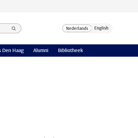
 Den Haag
Alumni
Bibliotheek